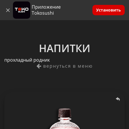
Приложение
0
Анапа
Установить
Tokosushi
НАПИТКИ
прохладный родник
вернуться в меню
Морс смородина
500 гр.
Состав: