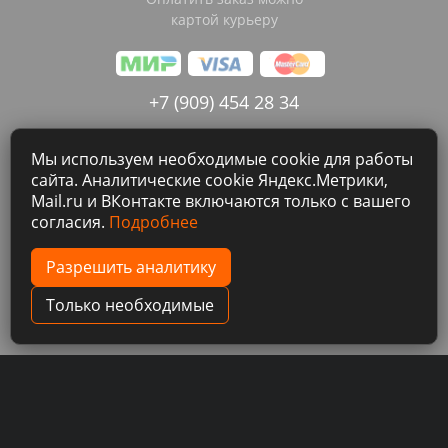
картой курьеру
+7 (909) 454 28 34
tokosushibuy@gmail.com
Мы используем необходимые cookie для работы
сайта. Аналитические cookie Яндекс.Метрики,
Instagram
ВКонтакте
Mail.ru и ВКонтакте включаются только с вашего
согласия.
Подробнее
Разрешить аналитику
Только необходимые
TOKOSUSHI
© 2026