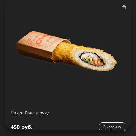
Чикен Ролл в руку
275 гр.
Состав:
Рис, нори, куриное бедро, салат айсберг, томаты,
сливочный сыр, кляр, сухари панировочные, соус
Сладкий чили
Чикен Ролл в руку
Подробнее
450 руб.
В корзину