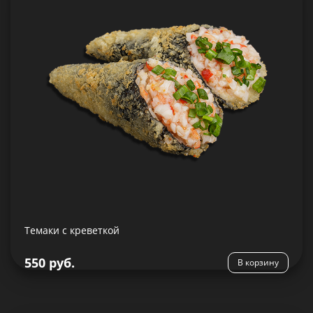
245 гр.
Состав:
Рис, нори, креветка отварная, сливочный сыр, лук
зеленый, соус Сладкий чили, огурец, кляр
Темаки с креветкой
Подробнее
550 руб.
В корзину