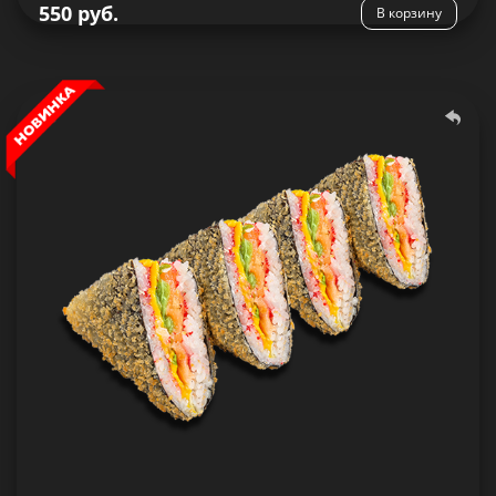
550 руб.
В корзину
Сэндвич-ролл с лососем
264 гр.
Состав:
Рис, нори, сыр Чеддер, икра Масаго, лосось, салат
Айсберг,кляр, сухари панировочные