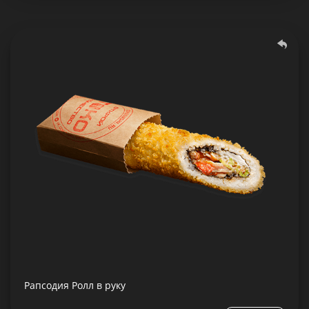
Рапсодия Ролл в руку
207 гр.
Состав:
Рис, нори, угорь, креветка, филе лосося, огурец,
сливочный сыр, соус Соевый, кляр, сухари
панировочные
Рапсодия Ролл в руку
Подробнее