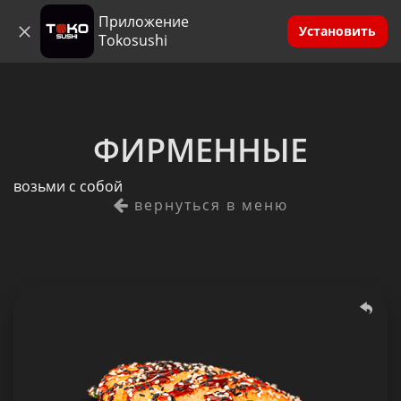
Приложение
0
Анапа
Установить
Tokosushi
ФИРМЕННЫЕ
возьми с собой
вернуться в меню
ТОКО Бургер
306 гр.
Состав: