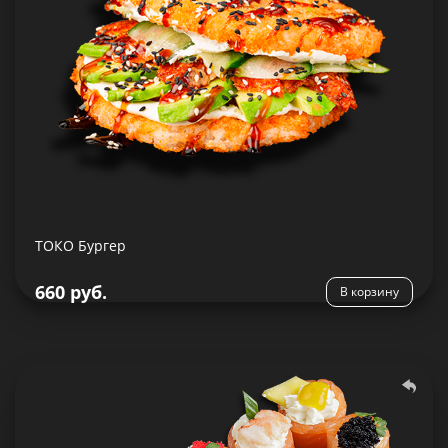
Рис, сливочный сыр, авокадо, огурец, угорь, соус
Унаги, кляр, сухари панировочные, семя кунжута
ТОКО Бургер
Подробнее
660 руб.
В корзину
Лак ассорти
398 гр.