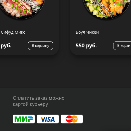
Рис, лосось тар тар, филе
Рис, курица в кляре, авок
ца, креветка в кляре, чука,
соус Карри, салат айсб
салат Айсберг, редис, лук
редис, лук зеленый, 
зеленый, масло оливковое,
кун
с Ореховый, соус Терияки,
 Сифуд Микс
Боул Чикен
со...
 руб.
550 руб.
Подробнее
Подробнее
В корзину
В корзи
Оплатить заказ можно
картой курьеру