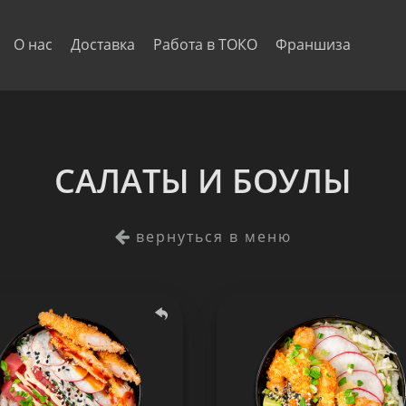
О нас
Доставка
Работа в ТОКО
Франшиза
САЛАТЫ И БОУЛЫ
вернуться в меню
Боул Сифуд Микс
Боул Чикен
329 гр.
300 гр.
Состав:
Сос