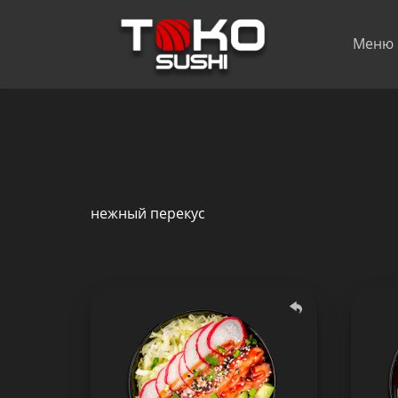
Меню
нежный перекус
Боул Лосось Терияки
328 гр.
Состав: