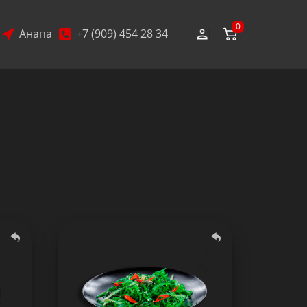
0
Анапа
+7 (909) 454 28 34
Салат Чука
130 гр.
тав:
Состав: