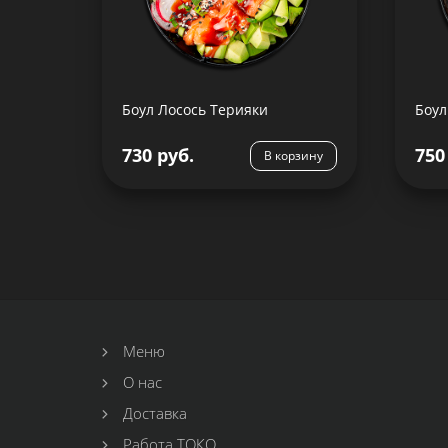
Рис, филе лосося, авокадо,
редис, салат айсберг, лук
тун
зеленый, масло оливковое,
соус Терияки, семя кунжута,
соу
Боул Лосось Терияки
Боул
730 руб.
750
Подробнее
В корзину
Меню
О нас
Доставка
Работа ТОКО