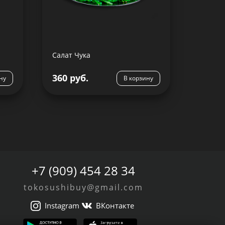
адо,
Водоросли чука и вакаме, соус
ерг,
ореховый, лимон, семя
семя
кунжута
жута
Салат Чука
360 руб.
Подробнее
ну
В корзину
+7 (909) 454 28 34
tokosushibuy@gmail.com
Instagram
ВКонтакте